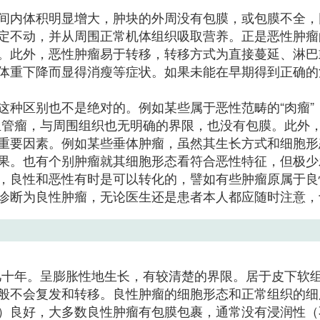
间内体积明显增大，肿块的外周没有包膜，或包膜不全，
定不动，并从周围正常机体组织吸取营养。正是恶性肿瘤
。此外，恶性肿瘤易于转移，转移方式为直接蔓延、淋巴
体重下降而显得消瘦等症状。如果未能在早期得到正确的
种区别也不是绝对的。例如某些属于恶性范畴的“肉瘤”，
血管瘤，与周围组织也无明确的界限，也没有包膜。此外
重要因素。例如某些垂体肿瘤，虽然其生长方式和细胞形
果。也有个别肿瘤就其细胞形态看符合恶性特征，但极少
，良性和恶性有时是可以转化的，譬如有些肿瘤原属于良
诊断为良性肿瘤，无论医生还是患者本人都应随时注意，
几十年。呈膨胀性地生长，有较清楚的界限。居于皮下软
般不会复发和转移。良性肿瘤的细胞形态和正常组织的细
）良好，大多数良性肿瘤有包膜包裹，通常没有浸润性（