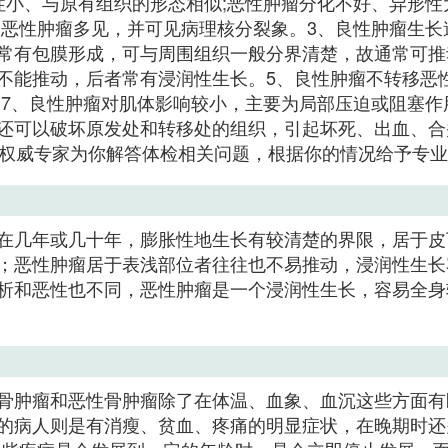
性小、与原有组织的形态相似;恶性肿瘤分化不好、异形性
;恶性肿瘤多见，并可见病理核分裂象。3、良性肿瘤生长
常有包膜形成，可与周围组织一般分界清楚，故通常可推
不能推动，后者常有浸润性生长。5、良性肿瘤不转移恶
。7、良性肿瘤对肌体影响较小，主要为局部压迫或阻塞作
还可以破坏原发处和转移处的组织，引起坏死、出血、合
由权威专家为你解答体检相关问题，根据你的情况给予专
在几年或几十年，膨胀性地生长有较清楚的界限，居于皮
；恶性肿瘤居于表浅部位者往往也不易推动，浸润性生长
析和恶性也不同，恶性肿瘤是一个浸润性生长，容易全身
骨肿瘤和恶性骨肿瘤除了在体温、血象、血沉这些方面有
的病人则是有消瘦、贫血、疼痛的明显症状，在晚期时还