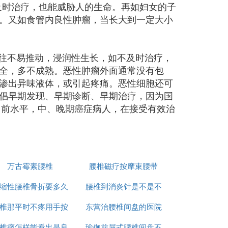
及时治疗，也能威胁人的生命。再如妇女的子
。又如食管内良性肿瘤，当长大到一定大小
往往不易推动，浸润性生长，如不及时治疗，
全，多不成熟。恶性肿瘤外面通常没有包
渗出异味液体，或引起疼痛。恶性细胞还可
倡早期发现、早期诊断、早期治疗，因为国
按目前水平，中、晚期癌症病人，在接受有效治
万古霉素腰椎
腰椎磁疗按摩束腰带
缩性腰椎骨折要多久
腰椎到消炎针是不是不
椎那平时不疼用手按
能下地开车
东营治腰椎间盘的医院
好
椎瘤怎样能看出是良
疼怎麽回事
瑜伽前屈式腰椎间盘不