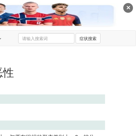
✕
症状搜索
恶性