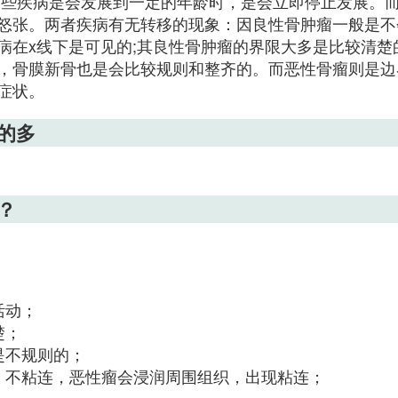
一些疾病是会发展到一定的年龄时，是会立即停止发展。
怒张。两者疾病有无转移的现象：因良性骨肿瘤一般是不
病在x线下是可见的;其良性骨肿瘤的界限大多是比较清
，骨膜新骨也是会比较规则和整齐的。而恶性骨瘤则是边
症状。
的多
？
；
活动；
楚；
是不规则的；
、不粘连，恶性瘤会浸润周围组织，出现粘连；