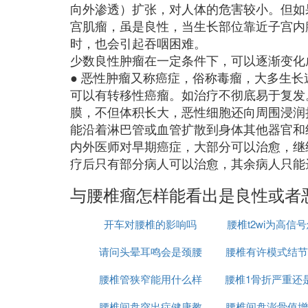
向外渗透）扩张，对人体的危害较小。但如
宫肌瘤，虽是良性，当生长部位靠近子宫内
时，也会引起吞咽困难。
少数良性肿瘤在一定条件下，可以逐渐变化
● 恶性肿瘤又称癌症，俗称毒瘤，大多生
可以有转移性癌瘤。如治疗不彻底易于复发
膜，不但体积长大，恶性细胞还向周围浸润
能沿着淋巴管或血管扩散到身体其他器官和
内外医师对早期癌症，大部分可以治愈，继续
疗后只有部分病人可以治愈，其余病人只能
与腰椎瘤怎样能看出是良性或者
开车对腰椎的影响吗
腰椎t2wi为高信
请问头晕耳鸣会是颈腰
腰椎有许模式结节
回事
腰椎管狭窄能用什么样
椎引起的
腰椎1骨折严重还
吗
腰椎间盘突出症健康教
的理疗议
腰椎间盘澎骨值增
重