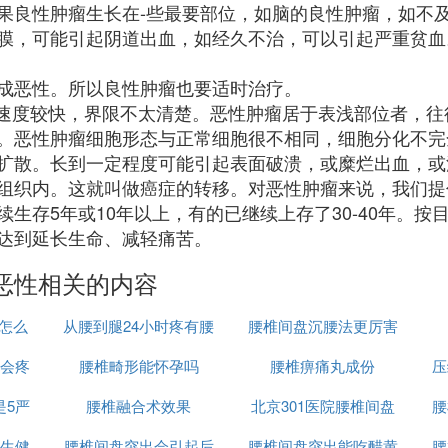
果良性肿瘤生长在-些最要部位，如脑的良性肿瘤，如不
膜，可能引起阴道出血，如经久不治，可以引起严重贫血
成恶性。所以良性肿瘤也要适时治疗。
长速度较快，界限不太清楚。恶性肿瘤居于表浅部位者，
。恶性肿瘤细胞形态与正常细胞很不相同，细胞分化不完
扩散。长到一定程度可能引起表面破溃，或糜烂出血，或
组织内。这就叫做癌症的转移。对恶性肿瘤来说，我们提
生存5年或10年以上，有的已继续上存了30-40年。
达到延长生命、减轻痛苦。
恶性相关的内容
号怎么
从腰到腿24小时疼有腰
腰椎间盘沉腰法更厉害
会疼
腰椎畸形能怀孕吗
椎突出
腰椎痹痛丸成份
压
是5严
腰椎融合术效果
北京301医院腰椎间盘
腰
生健
腰椎间盘突出会引起后
腰椎间盘突出能吃醋黄
突出
腰