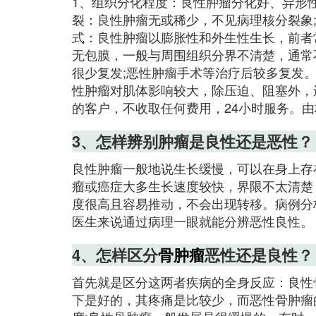
1、组织分化程度：良性肿瘤分化好、异形
裂：良性肿瘤无或稀少，不见病理核分裂象
式：良性肿瘤以膨胀性和外生性生长，前者
无包膜，一般与周围组织分界不清楚，通常
很少复发;恶性肿瘤手术等治疗后较多复发
性肿瘤对肌体影响较大，除压迫、阻塞外，
的客户，不收取任何费用，24小时服务。
3、怎样辨别肿瘤是良性还是恶性？
良性肿瘤一般地说生长缓慢，可以在身上存
瘤或癌症大多生长速度较快，界限不太清楚
度很高且容易推动，不会出现转移。病例分
医生来说通过病理一眼就能分辨恶性良性。
4、怎样区分
骨肿瘤
恶性还是良性？
首先就是区分这两者疾病的全身反应：良性
下是好的，其疼痛是比较少，而恶性骨肿瘤