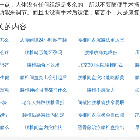
一点：人体没有任何组织是多余的，所以不要随便手术摘
功能来调节。而且也没有手术后遗症，痛苦小，只是康复
关的内容
号怎么
从腰到腿24小时疼有腰
腰椎间盘沉腰法更厉害
会疼
腰椎畸形能怀孕吗
椎突出
腰椎痹痛丸成份
压
是5严
腰椎融合术效果
北京301医院腰椎间盘
腰
生健
腰椎间盘突出会引起后
腰椎间盘突出能吃醋黄
突出
腰
蠕动
腰椎神经阻滞都打什么
背疼
腰椎不感受力
瓜吗
如
一块
老年人摔跤腰椎骨折
药
间歇性腰椎管狭窄屁股
经吗
腰椎后路减压内固定
腰椎间盘症状会自己减
疼
跪
腰么
腰椎间盘內突症状
ppt
黑骨藤治疗腰椎盘突出
轻吗
早