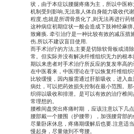
状，由于本症以腰腿疼痛为主，所以中医称为
机制受到影响,无法靠人体自身能力吸收代谢
程度,也就是所谓骨质化了,则无法再进行药物
这种病症初期症状一般会造成下肢神经麻痹,
致瘫痪. 牵引治疗是一种比较有效的减压措
伤.所以不建议盲目使用.
而手术治疗的方法,主要是切除软骨板或清
常。但实际并没有解决纤维组织无力的根本
期以来患者对手术治疗所反应的复发率高的
在中医看来，中医理论在于以恢复纤维组织
比较缓慢，因内服需通过肝脏吸收，进入血
病灶，可以把药效损失控制在最小范围。那
织得以吸收和排泄。是可以有效的治疗椎间
常理想的。
腰椎间盘突出疼痛时期 ，应该注意以下几点
腰部戴一个腰围（护腰带），加强腰背部的
尽量卧床休息，疼痛期缓解后也要.注意适当
慢起身，尽量做到不弯腰。