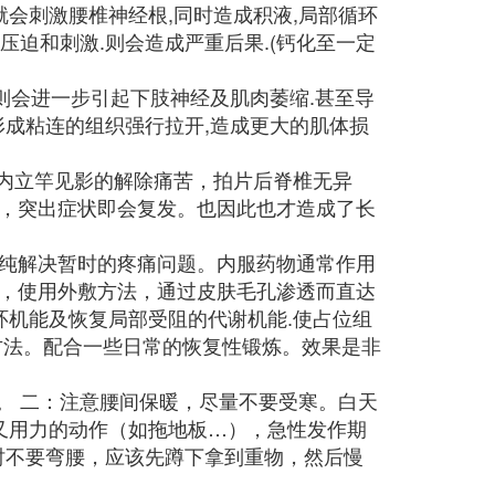
会刺激腰椎神经根,同时造成积液,局部循环
压迫和刺激.则会造成严重后果.(钙化至一定
,则会进一步引起下肢神经及肌肉萎缩.甚至导
形成粘连的组织强行拉开,造成更大的肌体损
间内立竿见影的解除痛苦，拍片后脊椎无异
，突出症状即会复发。也因此也才造成了长
纯解决暂时的疼痛问题。内服药物通常作用
，使用外敷方法，通过皮肤毛孔渗透而直达
环机能及恢复局部受阻的代谢机能.使占位组
方法。配合一些日常的恢复性锻炼。效果是非
。 二：注意腰间保暖，尽量不要受寒。白天
又用力的动作（如拖地板…），急性发作期
物时不要弯腰，应该先蹲下拿到重物，然后慢