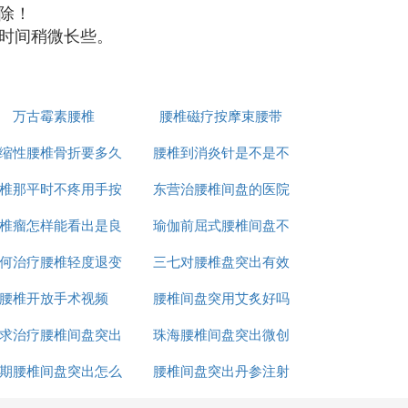
除！
时间稍微长些。
万古霉素腰椎
腰椎磁疗按摩束腰带
缩性腰椎骨折要多久
腰椎到消炎针是不是不
椎那平时不疼用手按
能下地开车
东营治腰椎间盘的医院
好
椎瘤怎样能看出是良
疼怎麽回事
瑜伽前屈式腰椎间盘不
何治疗腰椎轻度退变
性或者恶性
三七对腰椎盘突出有效
能练吗
腰椎开放手术视频
腰椎间盘突用艾炙好吗
吗
求治疗腰椎间盘突出
珠海腰椎间盘突出微创
期腰椎间盘突出怎么
的方法
腰椎间盘突出丹参注射
手术
治疗
有什么用