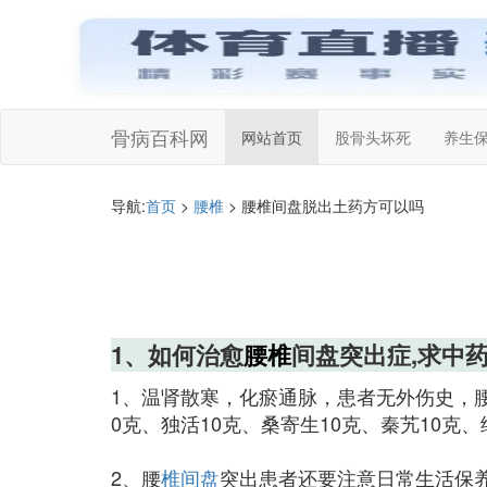
骨病百科网
网站首页
股骨头坏死
养生
导航:
首页
>
腰椎
> 腰椎间盘脱出土药方可以吗
1、如何治愈
腰椎
间盘突出症,求中药
1、温肾散寒，化瘀通脉，患者无外伤史，
0克、独活10克、桑寄生10克、秦艽10克、
2、腰
椎间盘
突出患者还要注意日常生活保