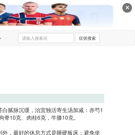
✕
症状搜索
苔白腻脉沉缓，治宜独活寄生汤加减：赤芍1
狗脊10克、肉桂6克，牛膝10克。
别外，最好的休息方式是睡硬板床；避免坐