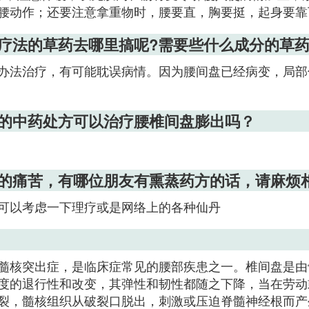
腰动作；还要注意拿重物时，腰要直，胸要挺，起身要靠
疗法的草药去哪里搞呢?需要些什么成分的草药
办法治疗，有可能耽误病情。因为腰间盘已经病变，局部
出的中药处方可以治疗腰椎间盘膨出吗？
的痛苦，有哪位朋友有熏蒸药方的话，请麻烦相
可以考虑一下理疗或是网络上的各种仙丹
髓核突出症，是临床症常见的腰部疾患之一。椎间盘是由
度的退行性和改变，其弹性和韧性都随之下降，当在劳动
裂，髓核组织从破裂口脱出，刺激或压迫脊髓神经根而产