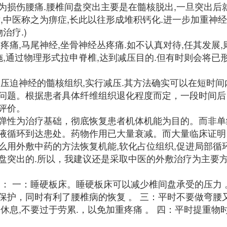
损伤腰痛.腰椎间盘突出主要是在髓核脱出,一旦突出后就
,中医称之为痹症,长此以往形成堆积钙化.进一步加重神经
治疗.)
疼痛,马尾神经,坐骨神经丛疼痛.如不认真对待,任其发展
施,通过物理形式拉申脊椎,达到减压目的.但有时则会将已
除压迫神经的髓核组织,实行减压.其方法确实可以在短时
问题。根据患者具体纤维组织退化程度而定，一段时间后
评价。
弹性为治疗基础，彻底恢复患者机体机能为目的。而非单
液循环到达患处。药物作用已大量衰减。而大量临床证明
么用外敷中药的方法恢复机能,软化占位组织,促进局部循
盘突出的.所以，我建议还是采取中医的外敷治疗为主要
： 一：睡硬板床。睡硬板床可以减少椎间盘承受的压力 
保护，同时有利了腰椎病的恢复 。 三：平时不要做弯腰
休息,不要过于劳累.，以免加重疼痛 。 四：平时提重