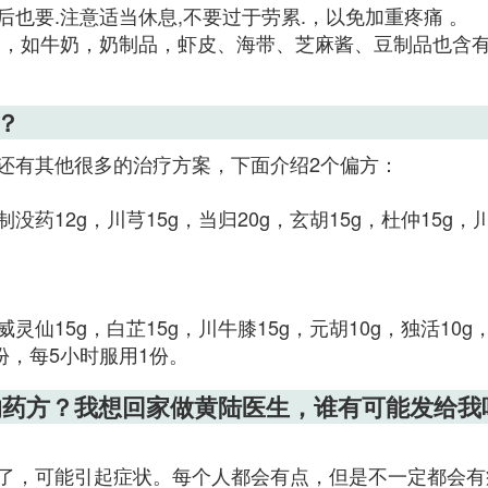
也要.注意适当休息,不要过于劳累.，以免加重疼痛 。
物，如牛奶，奶制品，虾皮、海带、芝麻酱、豆制品也含有
？
还有其他很多的治疗方案，下面介绍2个偏方：
没药12g，川芎15g，当归20g，玄胡15g，杜仲15g，川
灵仙15g，白芷15g，川牛膝15g，元胡10g，独活10g，
份，每5小时服用1份。
的药方？我想回家做黄陆医生，谁有可能发给
了，可能引起症状。每个人都会有点，但是不一定都会有