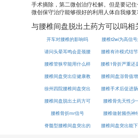
手术摘除，第二微创治疗松解。但是要记住
微创保守治疗能够很好的利用人体自我修复
与腰椎间盘脱出土药方可以吗相
开车对腰椎的影响吗
腰椎t2wi为高信
请问头晕耳鸣会是颈腰
腰椎有许模式结节
回事
腰椎管狭窄能用什么样
椎引起的
腰椎1骨折严重还
吗
腰椎间盘突出症健康教
的理疗议
腰椎间盘澎骨值增
重
徐州四院腰椎间盘突出
育处方
腰椎手术后促进肠
身操
腰椎间盘脱出土药方可
手术
腰椎骨先天性少
腰椎骨折mr信号
以吗
腰椎做射频伤神
脊髓型腰椎间盘突出的
腰椎间盘突出能下
症状