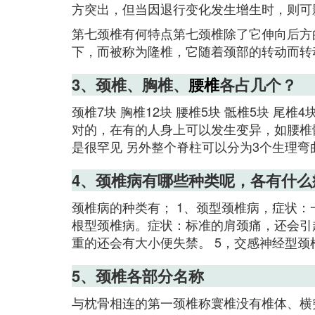
方突出，但当因退行变化发生增生时，则可
第七颈椎有何特点第七颈椎除了它伸向后方
下，而被称为隆椎，它随着颈部的转动而转
3、颈椎、胸椎、
腰椎
各占几个？
颈椎7块 胸椎12块 腰椎5块 骶椎5块 
对的，在有的人身上可以发生变异，如腰椎
是很罕见 另外整个脊柱可以分为3个生理
4、颈椎病有哪些种类呢，各有什么
颈椎病的种类有； 1、颈型颈椎病，症状：
根型颈椎病。症状：标准的肩颈痛，还会引
重的还会有大小便失禁。 5，交感神经型
5、颈椎各部分名称
与枕骨相连的第一颈椎称寰椎没有椎体、横