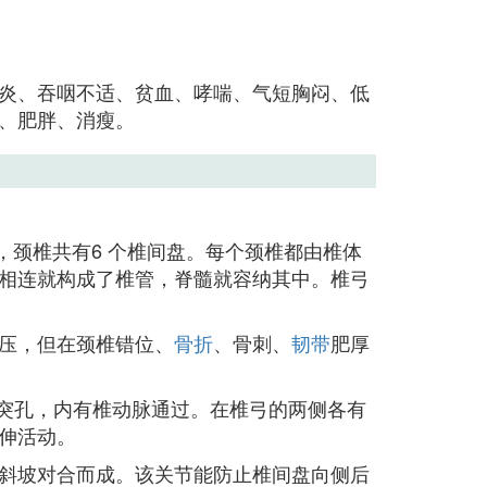
炎、吞咽不适、贫血、哮喘、气短胸闷、低
、肥胖、消瘦。
盘，颈椎共有6 个椎间盘。每个颈椎都由椎体
相连就构成了椎管，脊髓就容纳其中。椎弓
压，但在颈椎错位、
骨折
、骨刺、
韧带
肥厚
横突孔，内有椎动脉通过。在椎弓的两侧各有
伸活动。
斜坡对合而成。该关节能防止椎间盘向侧后