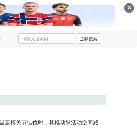
✕
症状搜索
当寰枢关节错位时，其椎动脉活动空间减