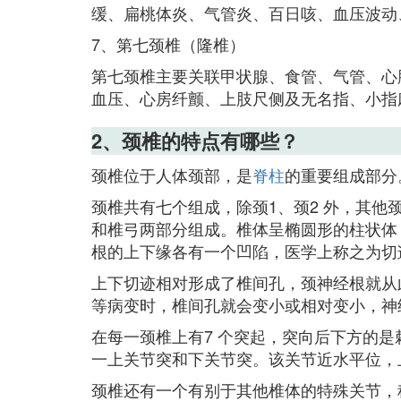
缓、扁桃体炎、气管炎、百日咳、血压波动
7、第七颈椎（隆椎）
第七颈椎主要关联甲状腺、食管、气管、心
血压、心房纤颤、上肢尺侧及无名指、小指
2、颈椎的特点有哪些？
颈椎位于人体颈部，是
脊柱
的重要组成部分
颈椎共有七个组成，除颈1、颈2 外，其他
和椎弓两部分组成。椎体呈椭圆形的柱状体
根的上下缘各有一个凹陷，医学上称之为切
上下切迹相对形成了椎间孔，颈神经根就从
等病变时，椎间孔就会变小或相对变小，神
在每一颈椎上有7 个突起，突向后下方的
一上关节突和下关节突。该关节近水平位，
颈椎还有一个有别于其他椎体的特殊关节，