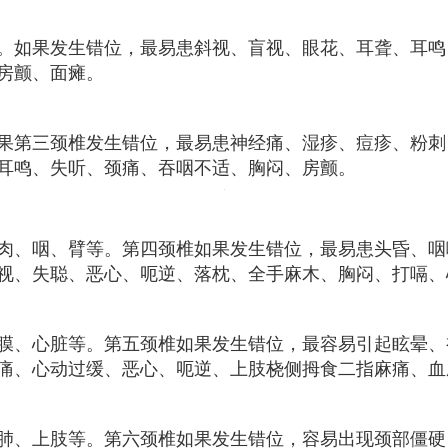
。如果发生错位，最易患斜视、盲视、眼花、耳聋、耳鸣
房颤、面瘫。
果第三颈椎发生错位，最易患神经痛、湿疹、痘疹、粉刺
耳鸣、失听、颈痛、吞咽不适、胸闷、房颤。
肉、咽、臂等。第四颈椎如果发生错位，最易患头昏、咽
视、失聪、恶心、呃逆、落枕、全手麻木、胸闷、打嗝、
膜、心脏等。第五颈椎如果发生错位，最容易引起眩晕、
痛、心动过缓、恶心、呃逆、上肢桡侧拇食二指麻痛、血
肺、上肢等。第六颈椎如果发生错位，容易出现颈部僵硬