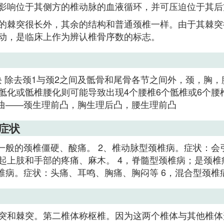
影响位于其侧方的椎动脉的血液循环，并可压迫位于其后
的棘突很长外，其余的结构和普通颈椎一样。由于其棘突
动，是临床上作为辨认椎骨序数的标志。
尾椎4块 除去颈1与颈2之间及骶骨和尾骨各节之间外，颈，
骶化或骶椎腰化则可能导致出现4个腰椎6个骶椎或6个腰
弯曲——颈生理前凸，胸生理后凸，腰生理前凸
症状
一般的颈椎僵硬、酸痛。 2、椎动脉型颈椎病。症状：会
起上肢和手部的疼痛、麻木。 4，脊髓型颈椎病；是颈
颈椎病。症状：头痛、耳鸣、胸痛、胸闷等 6，混合型颈
突和棘突。第二椎体称枢椎。因为这两个椎体与其他椎体