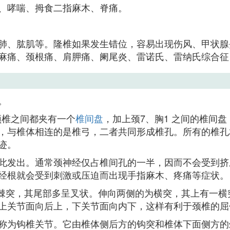
、哮喘、拇食二指麻木、脊痛。
肺、肱肌等。隆椎如果发生错位，容易出现伤风、甲状腺
麻痛、颈根痛、肩胛痛、阑尾炎、雷诺氏、雷纳氏综合征
。
颈椎之间都夹有一个
椎间盘
，加上颈7、胸1 之间的椎间
，与椎体相连的是椎弓，二者共同形成椎孔。所有的椎孔
迹。
此发出。通常颈神经仅占椎间孔的一半，因而不会受到挤
经根就会受到刺激或压迫而出现手指麻木、疼痛等症状。
是棘突，其尾部多呈叉状。伸向两侧的为横突，其上有一
上关节面向后上，下关节面向内下，这样有利于颈椎的屈
称为钩椎关节。它由椎体侧后方的钩突和椎体下面侧方的