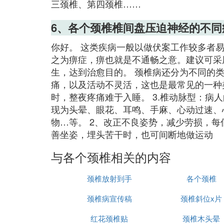
三颈椎、第四颈椎……
6、各个颈椎椎间盘压迫神经的不同
你好。 这类疾病一般以做伏案工作较多者
之为痹症，痹也就是不通畅之意。建议可采
生，达到治愈目的。 颈椎病还分为不同的类
痛，以及活动不灵活，这也是最常见的一种类
时，整夜疼痛难于入睡。 3.椎动脉型：病
现为头晕、眼花、耳鸣、手麻、心动过速、
物…等。 2、改正不良姿势，减少劳损，每
善坐姿，埋头苦干时，也可间断地做运动
与各个颈椎相关的内容
颈椎放射到手
各个颈椎
颈椎病宣传稿
颈椎斜位x片
红花颈椎贴
颈椎木头晕