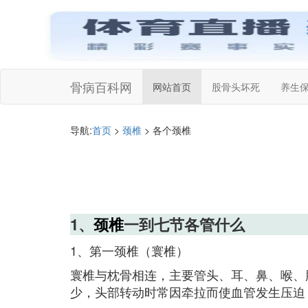
骨病百科网
网站首页
股骨头坏死
养生
导航:
首页
>
颈椎
> 各个颈椎
1、
颈椎
一到七节各管什么
1、第一颈椎（寰椎）
寰椎与枕骨相连，主要管头、耳、鼻、喉、
少，头部转动时常因牵拉而使血管发生压迫