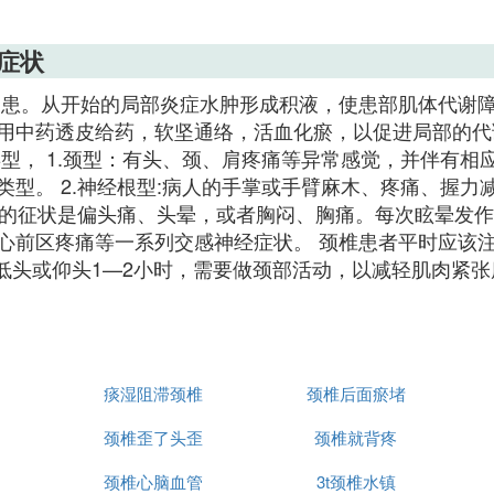
症状
易患。从开始的局部炎症水肿形成积液，使患部肌体代谢
用中药透皮给药，软坚通络，活血化瘀，以促进局部的代
型， 1.颈型：有头、颈、肩疼痛等异常感觉，并伴有
型。 2.神经根型:病人的手掌或手臂麻木、疼痛、握
人的征状是偏头痛、头晕，或者胸闷、胸痛。每次眩晕发作都
心前区疼痛等一系列交感神经症状。 颈椎患者平时应该注
低头或仰头1—2小时，需要做颈部活动，以减轻肌肉紧张
痰湿阻滞颈椎
颈椎后面瘀堵
颈椎歪了头歪
颈椎就背疼
颈椎心脑血管
3t颈椎水镇