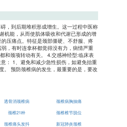
障碍，到后期堆积形成增生。这一过程中医称
谢机能，从而使肌体吸收和代谢已形成的增
相应的压痛点。特征是颈部僵硬、不舒服、疼
力减弱，有时连拿杯都觉得没有力，病情严重
和颈项转动有关。 4.交感神经型:临床表
意： 1、避免和减少急性损伤，如避免抬重
度。 预防颈椎病的发生，最重要的是，要改
透骨消颈椎病
颈椎病胸抽痛
颈椎21种
颈椎椎节脱位
颈椎痛头发抖
新冠肺炎颈椎