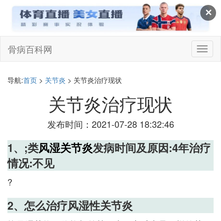
✕
骨病百科网
切
换
导
航
导航:
首页
>
关节炎
> 关节炎治疗现状
关节炎治疗现状
发布时间：2021-07-28 18:32:46
1、;类
风湿
关节炎
发病时间及原因:4年治疗
情况:不见
?
2、怎么治疗风湿性关节炎