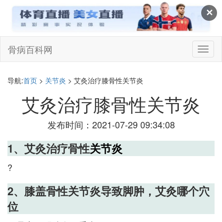
✕
骨病百科网
切
换
导
航
导航:
首页
>
关节炎
> 艾灸治疗膝骨性关节炎
艾灸治疗膝骨性关节炎
发布时间：2021-07-29 09:34:08
1、艾灸治疗骨性
关节炎
?
2、膝盖骨性关节炎导致脚肿，艾灸哪个穴
位