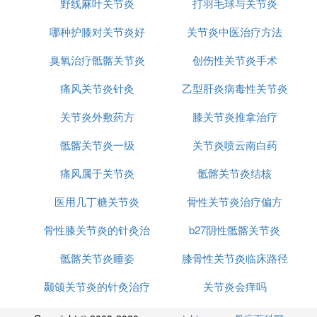
野线麻叶关节炎
打羽毛球与关节炎
哪种护膝对关节炎好
关节炎中医治疗方法
臭氧治疗骶髂关节炎
创伤性关节炎手术
痛风关节炎针灸
乙型肝炎病毒性关节炎
关节炎外敷药方
膝关节炎推拿治疗
骶髂关节炎一级
关节炎喷云南白药
痛风属于关节炎
骶髂关节炎结核
医用几丁糖关节炎
骨性关节炎治疗偏方
骨性膝关节炎的针灸治
b27阴性骶髂关节炎
骶髂关节炎睡姿
疗
膝骨性关节炎临床路径
颞颌关节炎的针灸治疗
关节炎会痒吗