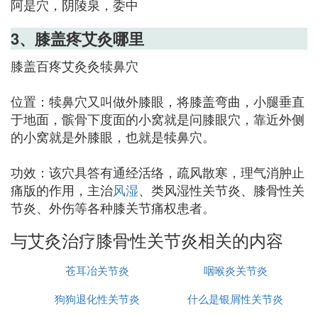
阿是穴，阴陵泉，委中
3、膝盖疼艾灸哪里
膝盖百疼艾灸灸犊鼻穴
位置：犊鼻穴又叫做外膝眼，将膝盖弯曲，小腿垂直
于地面，髌骨下度面的小窝就是问膝眼穴，靠近外侧
的小窝就是外膝眼，也就是犊鼻穴。
功效：该穴具答有通经活络，疏风散寒，理气消肿止
痛版的作用，主治
风湿
、类风湿性关节炎、膝骨性关
节炎、外伤等各种膝关节痛权患者。
与艾灸治疗膝骨性关节炎相关的内容
苍耳冶关节炎
咽喉炎关节炎
狗狗退化性关节炎
什么是银屑性关节炎