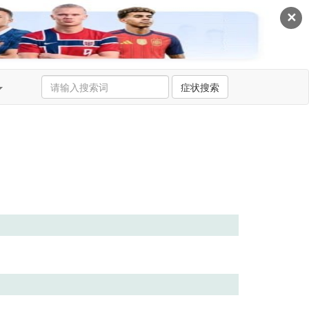
✕
症状搜索