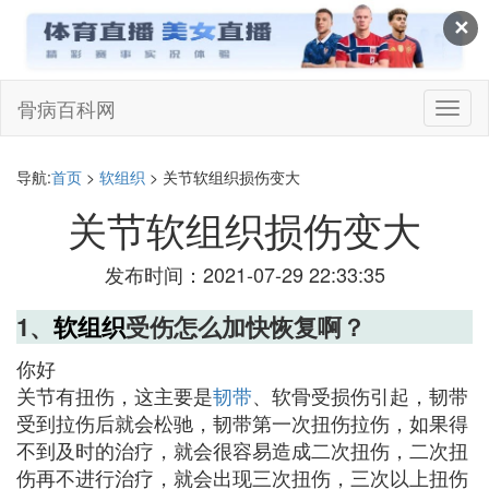
✕
骨病百科网
切
换
导
航
导航:
首页
>
软组织
> 关节软组织损伤变大
关节软组织损伤变大
发布时间：2021-07-29 22:33:35
1、
软组织
受伤怎么加快恢复啊？
你好
关节有扭伤，这主要是
韧带
、软骨受损伤引起，韧带
受到拉伤后就会松驰，韧带第一次扭伤拉伤，如果得
不到及时的治疗，就会很容易造成二次扭伤，二次扭
伤再不进行治疗，就会出现三次扭伤，三次以上扭伤