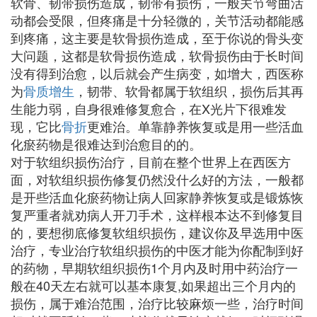
软骨、韧带损伤造成，韧带有损伤，一般关节弯曲活
动都会受限，但疼痛是十分轻微的，关节活动都能感
到疼痛，这主要是软骨损伤造成，至于你说的骨头变
大问题，这都是软骨损伤造成，软骨损伤由于长时间
没有得到治愈，以后就会产生病变，如增大，西医称
为
骨质增生
，韧带、软骨都属于软组织，损伤后其再
生能力弱，自身很难修复愈合，在X光片下很难发
现，它比
骨折
更难治。单靠静养恢复或是用一些活血
化瘀药物是很难达到治愈目的的。
对于软组织损伤治疗，目前在整个世界上在西医方
面，对软组织损伤修复仍然没什么好的方法，一般都
是开些活血化瘀药物让病人回家静养恢复或是锻炼恢
复严重者就劝病人开刀手术，这样根本达不到修复目
的，要想彻底修复软组织损伤，建议你及早选用中医
治疗，专业治疗软组织损伤的中医才能为你配制到好
的药物，早期软组织损伤1个月内及时用中药治疗一
般在40天左右就可以基本康复,如果超出三个月内的
损伤，属于难治范围，治疗比较麻烦一些，治疗时间