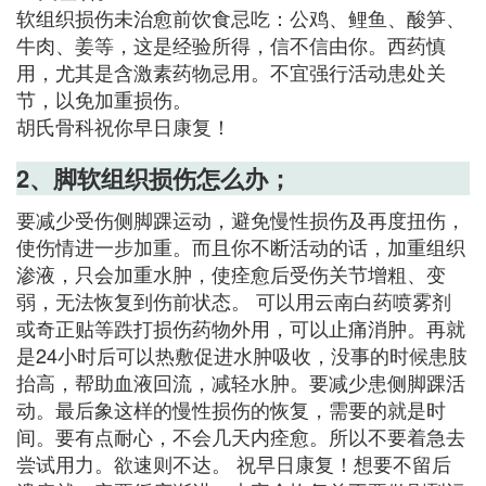
软组织损伤未治愈前饮食忌吃：公鸡、鲤鱼、酸笋、
牛肉、姜等，这是经验所得，信不信由你。西药慎
用，尤其是含激素药物忌用。不宜强行活动患处关
节，以免加重损伤。
胡氏骨科祝你早日康复！
2、脚软组织损伤怎么办；
要减少受伤侧脚踝运动，避免慢性损伤及再度扭伤，
使伤情进一步加重。而且你不断活动的话，加重组织
渗液，只会加重水肿，使痊愈后受伤关节增粗、变
弱，无法恢复到伤前状态。 可以用云南白药喷雾剂
或奇正贴等跌打损伤药物外用，可以止痛消肿。再就
是24小时后可以热敷促进水肿吸收，没事的时候患肢
抬高，帮助血液回流，减轻水肿。要减少患侧脚踝活
动。最后象这样的慢性损伤的恢复，需要的就是时
间。要有点耐心，不会几天内痊愈。所以不要着急去
尝试用力。欲速则不达。 祝早日康复！想要不留后