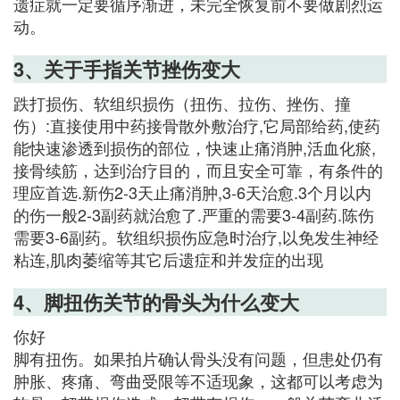
遗症就一定要循序渐进，未完全恢复前不要做剧烈运
动。
3、关于手指关节挫伤变大
跌打损伤、软组织损伤（扭伤、拉伤、挫伤、撞
伤）:直接使用中药接骨散外敷治疗,它局部给药,使药
能快速渗透到损伤的部位，快速止痛消肿,活血化瘀,
接骨续筋，达到治疗目的，而且安全可靠，有条件的
理应首选.新伤2-3天止痛消肿,3-6天治愈.3个月以内
的伤一般2-3副药就治愈了.严重的需要3-4副药.陈伤
需要3-6副药。软组织损伤应急时治疗,以免发生神经
粘连,肌肉萎缩等其它后遗症和并发症的出现
4、脚扭伤关节的骨头为什么变大
你好
脚有扭伤。如果拍片确认骨头没有问题，但患处仍有
肿胀、疼痛、弯曲受限等不适现象，这都可以考虑为