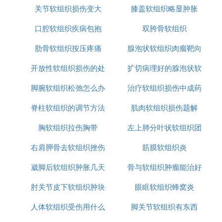
关节软组织损伤变大
膝盖软组织略显肿胀
口腔软组织疾病包抱
双胯骨软组织
肋骨软组织按压疼痛
腺泡状软组织肉瘤靶向
开放性软组织损伤的处
扩切病理好的腺泡状软
治疗
脚腕软组织松弛怎么办
理原则是
治疗软组织损伤中成药
组织肉瘤
脊柱软组织的调节方法
肌肉软组织损伤题解
胸软组织拉伤胸带
左上肺分叶状软组织团
右肩胛骨去软组织挫伤
筋膜软组织炎
块影
崴脚后软组织肿胀几天
骨与软组织肿瘤能治好
肘关节皮下软组织肿块
能走路
眼眶软组织蜂窝炎
吗
人体软组织受伤用什么
是什么
脚关节软组织有东西