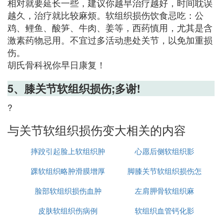
相对就要延长一些，建议你越早治疗越好，时间耽误
越久，治疗就比较麻烦。软组织损伤饮食忌吃：公
鸡、鲤鱼、酸笋、牛肉、姜等，西药慎用，尤其是含
激素药物忌用。不宜过多活动患处关节，以免加重损
伤。
胡氏骨科祝你早日康复！
5、膝关节软组织损伤;多谢!
?
与关节软组织损伤变大相关的内容
摔跤引起脸上软组织肿
心愿后侧软组织影
踝软组织略肿滑膜增厚
胀
脚膝关节软组织损伤怎
脸部软组织损伤血肿
左肩胛骨软组织麻
么办
皮肤软组织伤病例
软组织血管钙化影