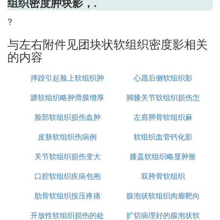
组织密度肿块影，.
?
与左右附件见团块状软组织密度影相关
的内容
摔跤引起脸上软组织肿
心愿后侧软组织影
踝软组织略肿滑膜增厚
胀
脚膝关节软组织损伤怎
脸部软组织损伤血肿
左肩胛骨软组织麻
么办
皮肤软组织伤病例
软组织血管钙化影
关节软组织损伤变大
膝盖软组织略显肿胀
口腔软组织疾病包抱
双胯骨软组织
肋骨软组织按压疼痛
腺泡状软组织肉瘤靶向
开放性软组织损伤的处
扩切病理好的腺泡状软
治疗