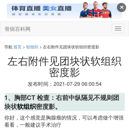
✕
骨病百科网
切
换
导
航
导航:
首页
>
软组织
> 左右附件见团块状软组织密度影
左右附件见团块状软组织
密度影
发布时间：2021-07-29 06:00:54
1、胸部CT 检查：右前中纵隔见不规则团
块状
软组织
密度影。
你好，这个感觉是胸腺瘤的情况，可以考虑做个增强
看看，一般建议手术治疗