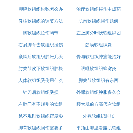
脚腕软组织松弛怎么办
理原则是
治疗软组织损伤中成药
组织肉瘤
脊柱软组织的调节方法
肌肉软组织损伤题解
胸软组织拉伤胸带
左上肺分叶状软组织团
右肩胛骨去软组织挫伤
筋膜软组织炎
块影
崴脚后软组织肿胀几天
骨与软组织肿瘤能治好
肘关节皮下软组织肿块
能走路
眼眶软组织蜂窝炎
吗
人体软组织受伤用什么
是什么
脚关节软组织有东西
针刀后软组织受损
消炎药
外踝软组织肿胀多久会
左肺门有不规则的软组
腰大肌前方高代谢软组
好
见不规则软组织密度影
织肿块
外裸软组织肿胀
织影
脚背软组织损伤需要多
平顶山哪里看腰肌软组