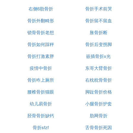
右侧6肋骨折
骨折手术前哭
骨折外翻畸形
骨折留不留血
锁骨骨折老想
胀骨折断
骨折如何踩秤
骨折后变拐脚
骨折打激素胖
嵌插骨折x光
疫情中骨折
东哥大臂骨折
骨折咋上厕所
右枕枕骨骨折
腰椎骨折猫眼
脚趾骨折价格
幼儿易骨折
小腿骨折护套
胫骨骨折缺钙
肋网骨折
骨折sfzf
舌骨骨折死因