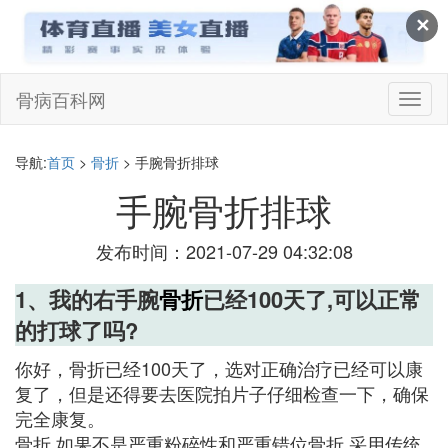
✕
骨病百科网
切
换
导
航
导航:
首页
>
骨折
> 手腕骨折排球
手腕骨折排球
发布时间：2021-07-29 04:32:08
1、我的右手腕
骨折
已经100天了,可以正常
的打球了吗?
你好，骨折已经100天了，选对正确治疗已经可以康
复了，但是还得要去医院拍片子仔细检查一下，确保
完全康复。
骨折,如果不是严重粉碎性和严重错位骨折,采用传统