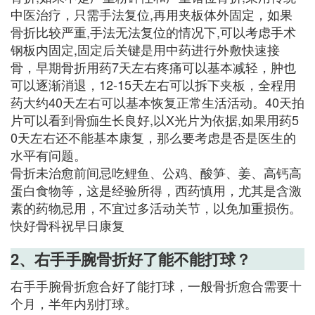
中医治疗，只需手法复位,再用夹板体外固定，如果
骨折比较严重,手法无法复位的情况下,可以考虑手术
钢板内固定,固定后关键是用中药进行外敷快速接
骨，早期骨折用药7天左右疼痛可以基本减轻，肿也
可以逐渐消退，12-15天左右可以拆下夹板，全程用
药大约40天左右可以基本恢复正常生活活动。40天拍
片可以看到骨痂生长良好,以X光片为依据,如果用药5
0天左右还不能基本康复，那么要考虑是否是医生的
水平有问题。
骨折未治愈前间忌吃鲤鱼、公鸡、酸笋、姜、高钙高
蛋白食物等，这是经验所得，西药慎用，尤其是含激
素的药物忌用，不宜过多活动关节，以免加重损伤。
快好骨科祝早日康复
2、右手手腕骨折好了能不能打球？
右手手腕骨折愈合好了能打球，一般骨折愈合需要十
个月，半年内别打球。