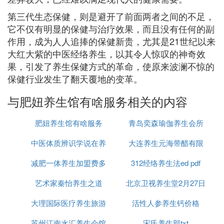
第三代生态保健，则是避开了前面两者之间的不足，
它不仅有明显的保健与治疗效果，而且没有任何的副
作用，成为人人追捧的保健新贵，尤其是21世纪以来
大红大紫的中医经络养生，以其令人惊叹的神奇效
果，引发了养生保健方式的革命，使原来波澜不惊的
保健行业发生了翻天覆地的变革。
与肥妞养生馆有啥服务相关的内容
肥妞养生馆有啥服务
青岛奕森瑜伽养生会所
中医体质辨识学说在养
大连养生元海带醋有限
减肥一体养生加盟费多
生保健护理中的应用
312经络养生法ed pdf
公司
艺术家秦怡养生之道
少
北京卫视养生堂2月27日
大理国际医疗养生旅游
活性人参养生钙价格
苏州江南水汇养生会馆
开发项目
宋氏养生部txt