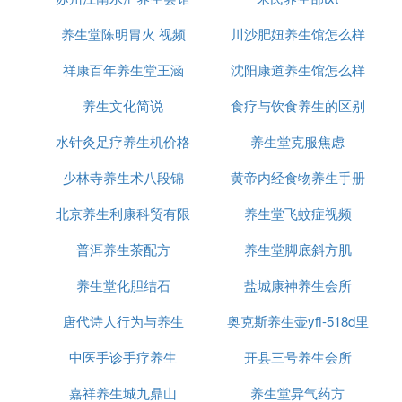
养生堂陈明胃火 视频
川沙肥妞养生馆怎么样
祥康百年养生堂王涵
沈阳康道养生馆怎么样
养生文化简说
食疗与饮食养生的区别
水针灸足疗养生机价格
养生堂克服焦虑
少林寺养生术八段锦
黄帝内经食物养生手册
北京养生利康科贸有限
养生堂飞蚊症视频
普洱养生茶配方
公司
养生堂脚底斜方肌
养生堂化胆结石
盐城康神养生会所
唐代诗人行为与养生
奥克斯养生壶yfl-518d里
中医手诊手疗养生
开县三号养生会所
面有个
嘉祥养生城九鼎山
养生堂异气药方