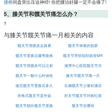
腰椎
间盘突出压迫神经! 你把腰治好腿一定不会痛了!
5、膝关节和髋关节痛怎么办？
?
与膝关节髋关节痛一月相关的内容
髋关节滑膜炎走路累
髋关节伸展的肌群
髋关节置换后腿弯曲角
髋关节旁软组织病变MR
髋关节滑膜炎可以注射
度是多少
湘潭中心医院髋关节共
髋关节一般什么时候给
治疗吗
膝关节髋关节痛一月
需要多少费用
做完髋关节置换后多久
孩子查
右侧髋关节少量积液应
坐角式髋关节是外旋
能学车
肘关节髋关节对称红斑
当手术吗
髋关节朝向髋关节置换
髋关节在哪块