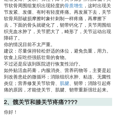
节软骨周围组复织出现轻度的
骨质增生
，这时出现关
节发紧、发僵、有时有轻度疼痛。再发展下去，关节
软骨局部破损摩擦时象针刺制一样疼痛，再摩擦下
去，下面的骨头就硬化了，韧带钙化了，关节周围组
织充血水肿了，关节肥大了，畸形了，关节运动出现
障碍了。
你的情况目前不太严重。
建议：尽量保持轻松舒适的体位，避免负重，用力。
饮食上应吃些强筋壮骨的食物。
不过还是应该到医院进行恢复性治疗。
如外贴活血药膏，内服消炎、营养药物等，主要是起
到改善患处的微循环；消除组织水肿、粘连、无菌性
炎症；营养修复关节软骨、
肌腱
、韧带；消除引起疼
痛的原因，才能使关节、肌腱、韧带重新强壮起来。
2、髋关节和膝关节疼痛????
你好！