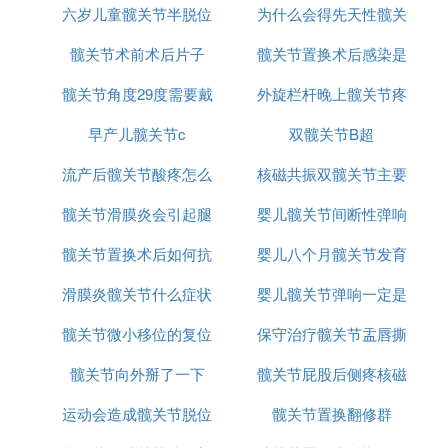
六岁儿童髋关节半脱位
为什么会得先天性髋关
髋关节术前术后片子
髋关节置换术后感染是
节脱位
髋关节角度29度需要戴
外旋栏杆晚上髋关节疼
医疗事故
早产儿髋关节c
支架吗
双髋关节B超
流产后髋关节酸疼怎么
核磁共振双髋关节主要
髋关节滑膜炎会引起腿
办
婴儿髋关节间断性弹响
检查什么
髋关节置换术后如何抗
麻吗
婴儿八个月髋关节发育
滑膜炎髋关节什么症状
凝
婴儿髋关节弹响一定是
小能长好吗
髋关节微小移位的复位
保守治疗髋关节盂唇撕
发育不良吗
髋关节向外掰了一下
髋关节屁股后侧疼核磁
裂能痊愈吗
运动会造成髋关节脱位
髋关节置换翻修群
共振正常