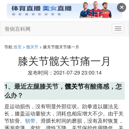
✕
骨病百科网
切
换
导
航
导航:
首页
>
髋关节
> 膝关节髋关节痛一月
膝关节髋关节痛一月
发布时间：2021-07-29 23:00:14
1、最近左腿膝关节，
髋关节
有酸痛感，怎
么办？
是运动损伤，没有明显外部症状。跆拳道以腿法见
长，膝盖运动量较大，消耗也相应增大不少。由于关
节软骨、
韧带
、滑膜长时间的磨损，没有及时恢复，
逐渐变薄、变软、弹性下降，关节保护作用降低，关