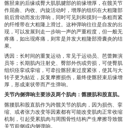
髂胫束的后缘或臀大肌肌腱部的前缘增厚，在髋关节
作屈曲、内收、内旋活动时，增厚的组织在大粗隆部
前后滑动而发出弹响，同时可见到和摸到一条粗而紧
的纤维带在大粗隆上滑过。这种弹响往往是自发的出
现，可以发展到走一步响一声的严重程度，但一般无
疼痛，如出现疼痛，则常是并发大粗隆部滑囊炎的结
果。
诱因：长时间的重复运动，常见于运动员、芭蕾舞演
员等；长期肌内注射史、臀部外伤或劳损，可使臀肌
组织痉挛或挛缩，可牵拉髂胫束过度紧张，使其与大
转子更为贴近，反复摩擦损伤，最终使髂胫束后缘增
厚，形成束状带而产生弹响。
关节内侧弹响主要涉及两个肌肉：髂腰肌和股直肌。
髂腰肌和股直肌作为跨髋关节的肌肉，因为损伤、挛
缩、或者张力改变等因素都有可能改变肌肉正常收缩
机制，引起受累肌肉与周围骨性结构产生摩擦导致髋
关节前侧或内侧弹响。