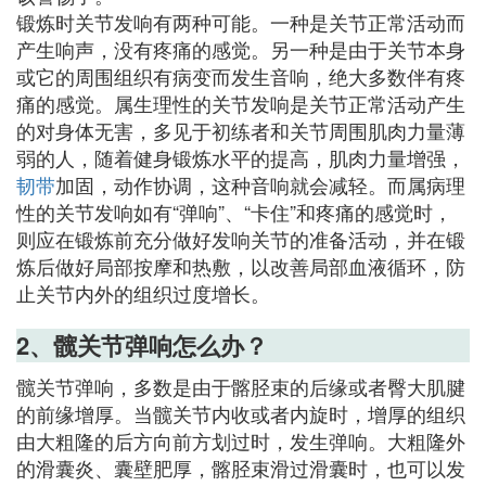
锻炼时关节发响有两种可能。一种是关节正常活动而
产生响声，没有疼痛的感觉。另一种是由于关节本身
或它的周围组织有病变而发生音响，绝大多数伴有疼
痛的感觉。属生理性的关节发响是关节正常活动产生
的对身体无害，多见于初练者和关节周围肌肉力量薄
弱的人，随着健身锻炼水平的提高，肌肉力量增强，
韧带
加固，动作协调，这种音响就会减轻。而属病理
性的关节发响如有“弹响”、“卡住”和疼痛的感觉时，
则应在锻炼前充分做好发响关节的准备活动，并在锻
炼后做好局部按摩和热敷，以改善局部血液循环，防
止关节内外的组织过度增长。
2、髋关节弹响怎么办？
髋关节弹响，多数是由于髂胫束的后缘或者臀大肌腱
的前缘增厚。当髋关节内收或者内旋时，增厚的组织
由大粗隆的后方向前方划过时，发生弹响。大粗隆外
的滑囊炎、囊壁肥厚，髂胫束滑过滑囊时，也可以发