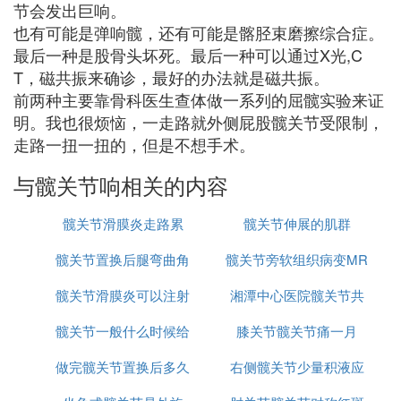
节会发出巨响。
也有可能是弹响髋，还有可能是髂胫束磨擦综合症。
最后一种是股骨头坏死。最后一种可以通过X光,C
T，磁共振来确诊，最好的办法就是磁共振。
前两种主要靠骨科医生查体做一系列的屈髋实验来证
明。我也很烦恼，一走路就外侧屁股髋关节受限制，
走路一扭一扭的，但是不想手术。
与髋关节响相关的内容
髋关节滑膜炎走路累
髋关节伸展的肌群
髋关节置换后腿弯曲角
髋关节旁软组织病变MR
髋关节滑膜炎可以注射
度是多少
湘潭中心医院髋关节共
髋关节一般什么时候给
治疗吗
膝关节髋关节痛一月
需要多少费用
做完髋关节置换后多久
孩子查
右侧髋关节少量积液应