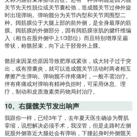
关节先天性脱位或关节囊松弛，造成髋关节过伸外旋
时出现弹响。弹响髋分为关节内型和关节周围型二
种。阔筋膜位于大腿上部的前外侧，是全身最厚的筋
膜。阔筋膜的外侧部分，因有阔筋膜张肌的腱纤维编
入（相当在股外侧中上1/3部位）而且特别增厚呈扁
带状，称骼胫束，向下止于胫骨外上髁。
骼胫束因某些原因导致肥厚或紧张，或大转子过于突
出，或有滑囊炎，就可以造成髋关节活动时两者相互
摩擦产生弹响。弹响髋不伴疼痛时，一般不需治疗。
伴有疼痛或对弹响有精神负担时，可采用休息、理
疗，制动和皮质激素类药物局封治疗。
10、右腿髋关节发出响声
我跟你一样，已经3年了，去年夏天医生确诊为臀肌
挛缩，说想解决必须手术，我没管，但是走路时左侧
屁股外侧靠近大腿处会有弹响，下腰起身时外侧髋关