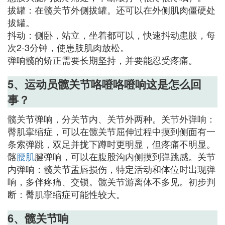
拔罐：在髋关节外侧拔罐。还可以在外侧肌肉僵硬处
拔罐。
抖动：侧卧，站立，坐着都可以，快速抖动患肢，每
次2-3分钟，使患肢肌肉放松。
弹响髋的矫正需要长期坚持，并要能忍受疼痛。
5、运动员髋关节咯噔咯噔响这是怎么回
事？
髋关节弹响，分关节内、关节外两种。关节外弹响：
臀肌挛缩症，可以在髋关节屈伸过程中摸到侧面有一
条索弹跳，双足并拢下蹲时更明显，但疼痛不明显。
髂
腰肌
腱弹响，可以在腹股沟内侧摸到弹跳感。关节
内弹响：髋关节盂唇损伤，特定活动和体位时出现弹
响，多伴疼痛、交锁。髋关节游离体不多见。初步判
断：臀肌挛缩症可能性较大。
6、髋关节响