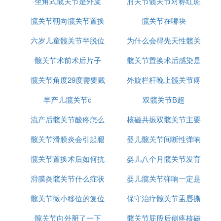
坐角式髋关节是外旋
能学车
肘关节髋关节对称红斑
当手术吗
髋关节朝向髋关节置换
髋关节在哪块
六岁儿童髋关节半脱位
为什么会得先天性髋关
髋关节术前术后片子
髋关节置换术后感染是
节脱位
髋关节角度29度需要戴
外旋栏杆晚上髋关节疼
医疗事故
早产儿髋关节c
支架吗
双髋关节B超
流产后髋关节酸疼怎么
核磁共振双髋关节主要
髋关节滑膜炎会引起腿
办
婴儿髋关节间断性弹响
检查什么
髋关节置换术后如何抗
麻吗
婴儿八个月髋关节发育
滑膜炎髋关节什么症状
凝
婴儿髋关节弹响一定是
小能长好吗
髋关节微小移位的复位
保守治疗髋关节盂唇撕
发育不良吗
髋关节向外掰了一下
髋关节屁股后侧疼核磁
裂能痊愈吗