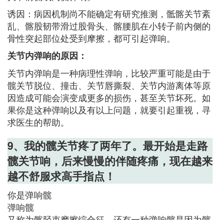
诱因：病因机制尚不能确定有研究推测，骶髂关节紊
乱、髂股韧带滑过股骨头、髂腰肌在小转子前内侧的
骨性突起部位处受到摩擦，都可引起弹响。
关节内弹响的原因：
关节内弹响是一种病理性弹响，比较严重可能是由于
髋关节脱位、撞击、关节唇撕裂、关节内游离体等原
因造成可能会演变成更多的损伤，甚至关节坏死。如
果你是这种弹响以及有以上问题，就要引起重视，寻
求医生的帮助。
9、我的髋关节疼了两年了。最开始是走路
髋关节响，后来慢慢的伴随疼痛，现在越来
越不舒服求高手指点！
你是弹响髋
弹响髋
又称为髂胫束摩擦综合征。还有一种弹响髋是因为髋