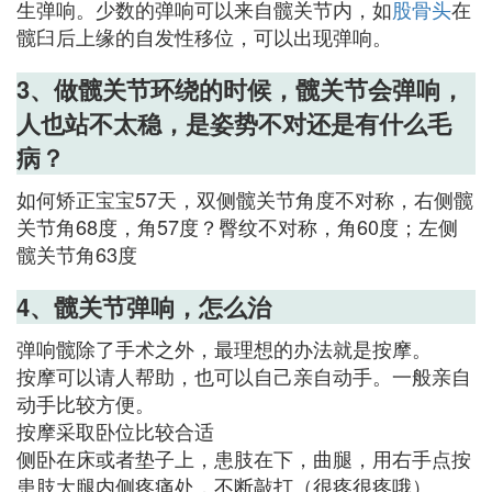
生弹响。少数的弹响可以来自髋关节内，如
股骨头
在
髋臼后上缘的自发性移位，可以出现弹响。
3、做髋关节环绕的时候，髋关节会弹响，
人也站不太稳，是姿势不对还是有什么毛
病？
如何矫正宝宝57天，双侧髋关节角度不对称，右侧髋
关节角68度，角57度？臀纹不对称，角60度；左侧
髋关节角63度
4、髋关节弹响，怎么治
弹响髋除了手术之外，最理想的办法就是按摩。
按摩可以请人帮助，也可以自己亲自动手。一般亲自
动手比较方便。
按摩采取卧位比较合适
侧卧在床或者垫子上，患肢在下，曲腿，用右手点按
患肢大腿内侧疼痛处，不断敲打（很疼很疼哦）。