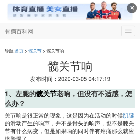
✕
骨病百科网
切
换
导
航
导航:
首页
>
髋关节
> 髋关节响
髋关节响
发布时间：2020-03-05 04:17:19
1、左腿的
髋关节
老响，但没有不适感，怎
么办？
关节响是很正常的现象，这是因为在活动的时候
肌腱
的滑动产生的响声，并不是骨头的响声，也不是膝关
节有什么病变，但是如果响的同时伴有疼痛那么就应
该警惕了。