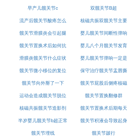
早产儿髋关节c
支架吗
双髋关节B超
流产后髋关节酸疼怎么
核磁共振双髋关节主要
髋关节滑膜炎会引起腿
办
婴儿髋关节间断性弹响
检查什么
髋关节置换术后如何抗
麻吗
婴儿八个月髋关节发育
滑膜炎髋关节什么症状
凝
婴儿髋关节弹响一定是
小能长好吗
髋关节微小移位的复位
保守治疗髋关节盂唇撕
发育不良吗
髋关节向外掰了一下
髋关节屁股后侧疼核磁
裂能痊愈吗
运动会造成髋关节脱位
髋关节置换翻修群
共振正常
核磁共振髋关节造影剂
吗
髋关节置换术后期每天
半岁婴儿髋关节b超正常
副作用
髋关节积液会导致起身
走多长
髋关节埋线
值
髋关节跛行
困难吗