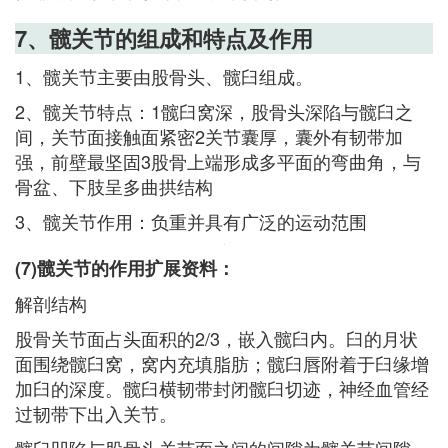
7、髋关节的组成和特点及作用
1、髋关节主要由股骨头、髋臼组成。
2、髋关节特点：1髋臼窝深，股骨头深陷与髋臼之
间，关节面接触面紧密2关节囊厚，囊外有韧带加
强，前壁最坚固3股骨上端形成多平面的弯曲角，与
骨盆、下肢呈多曲拱结构
3、髋关节作用：负重并具有广泛的运动范围
(7)髋关节的作用扩展资料：
解剖结构
股骨关节面占头面积的2/3，嵌入髋臼内。臼的月状
面围绕髋臼窝，窝内充填脂肪；髋臼唇附着于臼缘增
加臼的深度。髋臼横韧带封闭髋臼切迹，神经血管经
过韧带下出入关节。
髋臼凹陷与股骨头关节面之间的间隙为髋关节间隙，