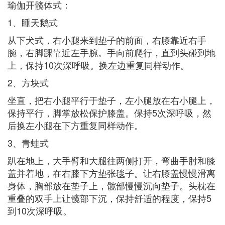
瑜伽开髋体式：
1、睡天鹅式
从下犬式，右小腿来到垫子的前面，右膝靠近右手
腕，右脚踝靠近左手腕。手向前爬行，直到头碰到地
上，保持10次深呼吸。换左边重复同样动作。
2、方块式
坐直，把右小腿平行于垫子，左小腿放在右小腿上，
保持平行，脚掌放松保护膝盖。保持5次深呼吸，然
后换左小腿在下方重复同样动作。
3、青蛙式
趴在地上，大手臂和大腿往两侧打开，弯曲手肘和膝
盖并着地，在右膝下方垫张毯子。让右膝盖慢慢滑离
身体，胸部放在垫子上，髋部慢慢沉向垫子。头枕在
重叠的双手上让髋部下沉，保持舒适的程度，保持5
到10次深呼吸。