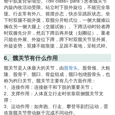
臀中肌复合挛缩型。<div class="para">患者髋关节
内旋内收活动受限。站立时下肢外旋位，不能完全靠
拢。行走常有外八、摇摆步态，快步呈跳跃状态。坐
下时双腿不能并拢，双髋分开蛙式位，一侧大腿难以
搁在另一侧大腿上（交腿试验）。下蹲活动时轻者蹲
时双膝先分开，然后下蹲后再并拢（划圈征）。重者
只能在外展、外旋位下蹲，蹲下时双髋关节呈外展、
外旋姿势，双膝不能靠拢，足跟不着地，呈蛙式样。
6、髋关节有什么作用
髋关节是人体最大的关节，由
股骨头
、股骨颈、大粗
隆、股骨干、髋臼、骨盆组成，髋臼包绕股骨头，也
称为杵臼关节。髋关节主要有几个方面作用：
1、连接作用：连接躯干和下肢的重要关节；
2、支撑作用：人体直立行走时依靠双侧髋关节支
撑；
3、运动作用：如奔跑、行走、攀登等剧烈运动，需
依靠髋关节带动躯干完成不同动作。