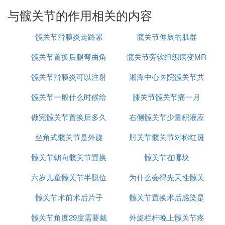
与髋关节的作用相关的内容
髋关节滑膜炎走路累
髋关节伸展的肌群
髋关节置换后腿弯曲角
髋关节旁软组织病变MR
髋关节滑膜炎可以注射
度是多少
湘潭中心医院髋关节共
髋关节一般什么时候给
治疗吗
膝关节髋关节痛一月
需要多少费用
做完髋关节置换后多久
孩子查
右侧髋关节少量积液应
坐角式髋关节是外旋
能学车
肘关节髋关节对称红斑
当手术吗
髋关节朝向髋关节置换
髋关节在哪块
六岁儿童髋关节半脱位
为什么会得先天性髋关
髋关节术前术后片子
髋关节置换术后感染是
节脱位
髋关节角度29度需要戴
外旋栏杆晚上髋关节疼
医疗事故