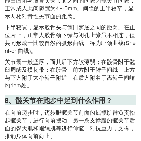
正常成人此间隙宽为4～5mm。间隙的上半较窄，显
示两相对骨性关节面的距离。
下半较宽，显示股骨头与髋臼窝底之间的距离。在正
位片上，正常人股骨颈下缘与闭孔上缘虽不相连，但
共同形成一比较自然的弧形曲线，称为耻颈曲线(She
nt-on曲线)。
关节囊一般坚厚，而其后下方较薄弱；在髋骨附于髋
臼周缘及横韧带；在股骨，前方附于转子间线，上方
与下方附于大小转子附近，在后方附着于离转子间嵴
约1cm处。
8、髋关节在跑步中起到什么作用？
在向前迈步时，迈步腿髋关节前面的屈髋肌群负责抬
起髋关节，进行向前摆动，另一条支撑腿的髋关节后
面的臀大肌和帼绳肌等进行伸髋，对抗重力，支撑，
推动身体向前向上。