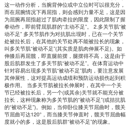
这一动作分析，当腕背伸位或中立位时可以很充分，
而在屈腕情况下再屈指，则会感到力量不足，这是因
为屈腕再屈指超过了肌肉牵拉的限度，因此限制了握
拳动作，即前臂屈肌群的“主动不足”。 2.多关节肌“被
动不足” 多关节肌作为对抗肌出现时，已在一个关节
处被拉长后，在其他的关节处再不能被拉长的现象，
叫多关节肌“被动不足”(其实质是肌肉伸展不足)。如
伸膝后再屈髋，即直腿前摆，腿摆得不高，这是由于
股后肌群发生了多关节肌“被动不足”。在体育运动中
针对容易出现多关节肌“被动不足”肌肉，要注意发展
其伸展性，这对提高运动成绩和预防运动损伤起到积
极作用。 当多关节肌被拉长伸展时，在其中一个关
节已经被拉长后，另一个(或其余)关节就不能充分被
拉长，这种现象称为多关节肌的“被动不足”(或拮抗肌
的“被动不足”)。例如，当仰卧位膝关节屈曲时，髋关
节屈曲可达120°，而当膝关节伸直时，髋关节屈曲幅
度就小的多，这是股后肌群“被动不足”的现象。