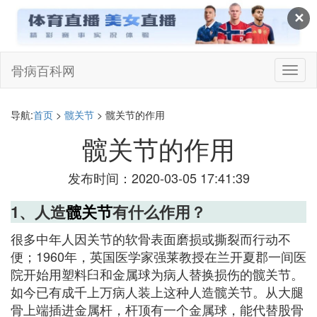
✕
骨病百科网
切
换
导
航
导航:
首页
>
髋关节
> 髋关节的作用
髋关节的作用
发布时间：2020-03-05 17:41:39
1、人造
髋关节
有什么作用？
很多中年人因关节的软骨表面磨损或撕裂而行动不
便；1960年，英国医学家强莱教授在兰开夏郡一间医
院开始用塑料臼和金属球为病人替换损伤的髋关节。
如今已有成千上万病人装上这种人造髋关节。从大腿
骨上端插进金属杆，杆顶有一个金属球，能代替股骨