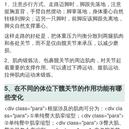
1、注意步行方式。走路迈脚时，脚跟先落地，注意
挺胸直背，手臂自然摆动；脚掌落地，身体重心自然
转移到脚尖；迈另一只脚时，前脚应该脚跟先离地，
脚尖自然支撑重心。
这样走路的好处是，把体重压力均衡分散到两腿肌肉
和各处关节，而不是仅由髋关节来承压，以减少磨
损。
2、肌肉锻炼法。包裹髋关节的周边肌肉，对关节起
着重要的支撑作用。可以通过下蹲运动、腹肌运动、
拉伸肌肉运动来锻炼。
5、在不同的体位下髋关节的作用功能有哪
些变化
<div class="para">根据涉及的肌肉可分为：<div cla
ss="para">①单纯臀大肌挛缩型；<div class="para">
②单纯臀中肌挛缩型；<div class="para">③臀大肌、