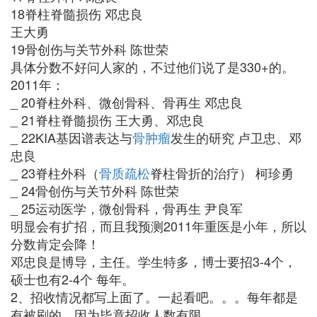
18脊柱脊髓损伤 邓忠良
王大勇
19骨创伤与关节外科 陈世荣
具体分数不好问人家的，不过他们说了是330+的。
2011年：
_ 20脊柱外科、微创骨科、骨再生 邓忠良
_ 21脊柱脊髓损伤 王大勇、邓忠良
_ 22KIA基因谱表达与
骨肿瘤
发生的研究 卢卫忠、邓
忠良
_ 23脊柱外科（
骨质疏松
脊柱骨折的治疗） 柯珍勇
_ 24骨创伤与关节外科 陈世荣
_ 25运动医学，微创骨科，骨再生 尹良军
明显会有扩招，而且我预测2011年重医是小年，所以
分数肯定会降！
邓忠良是博导，主任。学生特多，博士要招3-4个，
硕士也有2-4个 每年。
2、招收情况都写上面了。一起看吧。。。每年都是
有被刷的，因为毕竟招收人数有限。