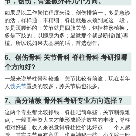
节，创伤，骨显微外科几个方向。
如果是以工作繁忙程度来说，创伤排第一，多是急诊
的活，样样通，不精细；脊柱就是从颈到尾这一段，
多是颈腰部的；关节就是四肢关节，包括整形植换，
多是下肢的，以髋膝为多；显微那个就是断指(趾)再
植。所以说如果去基层的话，首选创作。
6、创伤骨科 关节骨科 脊柱骨科 考研报哪
个方向好?
一般来说脊柱骨科较难，关节比较有前途，现在老年
人
髋关节
置换的较多，膝关节病也很多。
7、高分请教 骨外科考研专业方向选择？
这两个专业都比较挣钱，脊柱吧简单些，关节稍微难
点，一般高年资大夫才能形成经济效益的丰收，脊柱
相对好些，收入来说觉得脊柱性价比好点……个人感
觉。其实关节更有意思。也更神秘一些，小医院一般