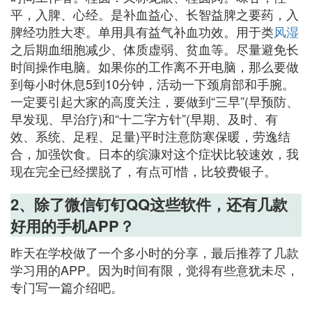
平，入脾、心经。是补血益心、长智益脾之要药，入
脾经功胜大枣。单用具有益气补血功效。用于类
风湿
之后期血细胞减少、体质虚弱、贫血等。尽量避免长
时间操作电脑。如果你的工作离不开电脑，那么要做
到每小时休息5到10分钟，活动一下颈肩部和手腕。
一定要引起大家的高度关注，要做到“三早”(早预防、
早发现、早治疗)和“十二字方针”(早期、及时、有
效、系统、足程、足量)平时注意防寒保暖，劳逸结
合，加强饮食。日本的缤漮对这个症状比较速效，我
现在完全已经摆脱了，有点可l惜，比较费银子。
2、除了微信钉钉QQ这些软件，还有几款
好用的手机APP？
昨天在学校做了一个多小时的分享，最后推荐了几款
学习用的APP。因为时间有限，觉得有些意犹未尽，
专门写一篇介绍吧。