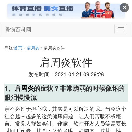
✕
骨病百科网
切
换
导
航
导航:
首页
>
肩周炎
> 肩周炎软件
肩周炎软件
发布时间：2021-04-21 09:29:26
1、
肩周炎
的症状？非常脆弱的时候像坏的
眼泪慢慢流
亲不必过于担心哦，其实是可以解决的呢。当今这个
社会越来越多的这类健康问题，让人们苦版不权堪
言。常见人群如会计、作家、软件开发人员等需要长
时间工作者。桂圆：又称龙眼、桂圆肉。味甘，性