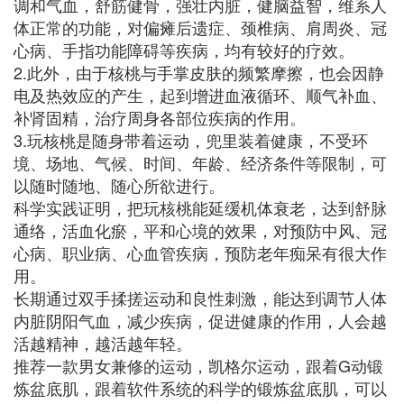
调和气血，舒筋健骨，强壮内脏，健脑益智，维系人
体正常的功能，对偏瘫后遗症、颈椎病、肩周炎、冠
心病、手指功能障碍等疾病，均有较好的疗效。
2.此外，由于核桃与手掌皮肤的频繁摩擦，也会因静
电及热效应的产生，起到增进血液循环、顺气补血、
补肾固精，治疗周身各部位疾病的作用。
3.玩核桃是随身带着运动，兜里装着健康，不受环
境、场地、气候、时间、年龄、经济条件等限制，可
以随时随地、随心所欲进行。
科学实践证明，把玩核桃能延缓机体衰老，达到舒脉
通络，活血化瘀，平和心境的效果，对预防中风、冠
心病、职业病、心血管疾病，预防老年痴呆有很大作
用。
长期通过双手揉搓运动和良性刺激，能达到调节人体
内脏阴阳气血，减少疾病，促进健康的作用，人会越
活越精神，越活越年轻。
推荐一款男女兼修的运动，凯格尔运动，跟着G动锻
炼盆底肌，跟着软件系统的科学的锻炼盆底肌，可以