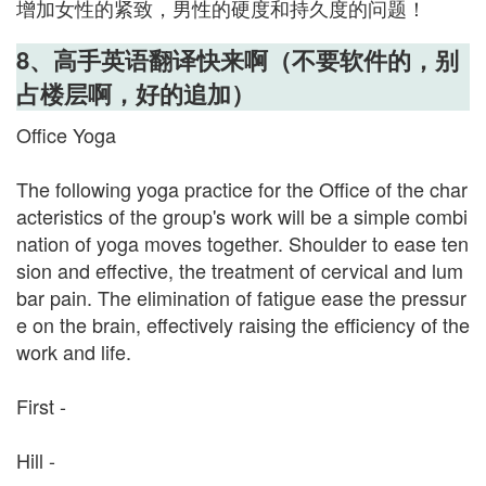
增加女性的紧致，男性的硬度和持久度的问题！
8、高手英语翻译快来啊（不要软件的，别
占楼层啊，好的追加）
Office Yoga
The following yoga practice for the Office of the char
acteristics of the group's work will be a simple combi
nation of yoga moves together. Shoulder to ease ten
sion and effective, the treatment of cervical and lum
bar pain. The elimination of fatigue ease the pressur
e on the brain, effectively raising the efficiency of the
work and life.
First -
Hill -