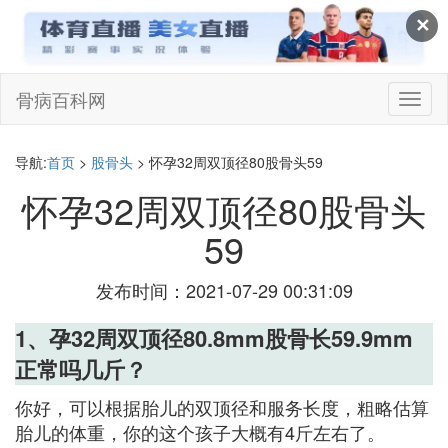
✕
骨病百科网
切
换
导
航
导航:
首页
>
股骨头
> 怀孕32周双顶径80股骨头59
怀孕32周双顶径80股骨头
59
发布时间：2021-07-29 00:31:09
1、孕32周双顶径80.8mm股骨长59.9mm
正常吗几斤？
你好，可以根据胎儿的双顶径和服务长度，粗略估算
胎儿的体重，你的这个孩子大概有4斤左右了。