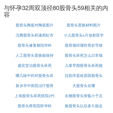
与怀孕32周双顶径80股骨头59相关的内
容
股骨头陶瓷对陶瓷图片
股骨头置换材料图片
沈腾股骨头积液西虹市
小儿股骨头x片放射医学
股骨头修复都找华科
首富
股骨颈经颈性骨折导致
人工股骨头置换能保持
股骨头坏死怎么日常锻
股骨头
盛宏堂治股骨头坏死
多少年
儿童早期股骨头坏死能
炼
哪几味中药对股骨头坏
拉筋痒是啥原因股骨头
好吗
新乡市中医院治疗股骨
死有效
犬股骨头在哪
坏死
上海股骨头坏死医院z约
头
右侧股骨头骨骺小于左
股骨头疼医院听华科
西郊骨科
换股骨头以后多久能走
侧