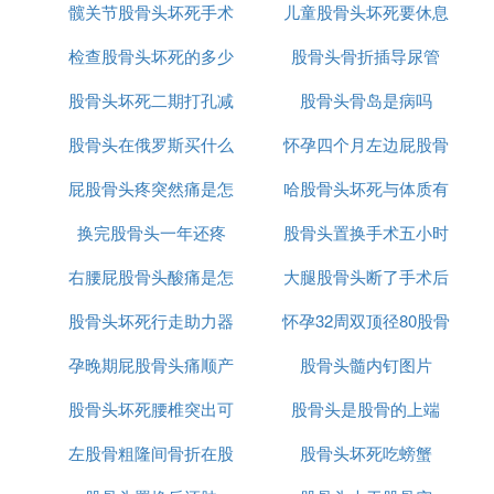
髋关节股骨头坏死手术
儿童股骨头坏死要休息
检查股骨头坏死的多少
后恢复
股骨头骨折插导尿管
多久
股骨头坏死二期打孔减
钱
股骨头骨岛是病吗
股骨头在俄罗斯买什么
压术
怀孕四个月左边屁股骨
屁股骨头疼突然痛是怎
药
哈股骨头坏死与体质有
头疼怎么回事
换完股骨头一年还疼
么回事啊
股骨头置换手术五小时
关系吗
右腰屁股骨头酸痛是怎
大腿股骨头断了手术后
股骨头坏死行走助力器
么回事啊
怀孕32周双顶径80股骨
孕晚期屁股骨头痛顺产
股骨头髓内钉图片
头59
股骨头坏死腰椎突出可
会不会加重
股骨头是股骨的上端
左股骨粗隆间骨折在股
以喝啤酒吗
股骨头坏死吃螃蟹