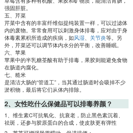
草莓含有多种有机酸、果胶和矿物质，能清洁胃肠，
强固肝脏。
五、芹菜
芹菜中含有的丰富纤维似提纯装置一样，可以过滤体
内的废物。常常食用可以刺激身体排毒，应对由于身
体毒素累积所造成的疾病，如
风湿
、
关节炎
等。另
外，芹菜还可以调节体内水分的平衡，改善睡眠。
六、苹果
苹果中的半乳糖荃酸有助于排毒，果胶则能避免食物
在肠道内腐化。
七、糙米
是清洁大肠的“管道工”，当其通过肠道时会吸掉不少
淤积物，最后将它们从体内排除。
2、女性吃什么保健品可以排毒养颜？
1、维生素C可抗氧化、抗衰老，防止黑色素沉着、
祛斑，还参与胶原蛋白的合成，使皮肤更有弹性
2、芦荟可增强肠胃蠕动，促进排便；