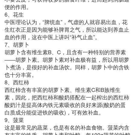
便的作用。
6、花生
中医理论认为，“脾统血”，气虚的人就容易出血，花
生红衣正是因为能够补脾胃之气，所以能达到养血止
血的作用，这在中医上讲叫“补气止血”。
7、胡萝卜
胡萝卜含有维生素B、C，且含有一种特别的营养素
——胡萝卜素。胡萝卜素对补血极有益，所以用胡萝
卜煮汤，是很好的补血汤饮。同样，胡萝卜中的含铁
也十分丰富。
8、西红柿
西红柿含有丰富的胡萝卜素、维生素C和B族维生
素，因此，把西红柿和酸奶搭配在一起榨出的西红柿
酸奶汁是提高体内铁元素吸收的良好来源(酸奶的蛋
白质成分能促进铁的吸收)，可有效补血。
9、菠菜
这是最常见的蔬菜，也是有名的补血食物。菠菜内含
有丰富的铁质、胡萝卜素和叶酸，每100g菠菜的叶酸