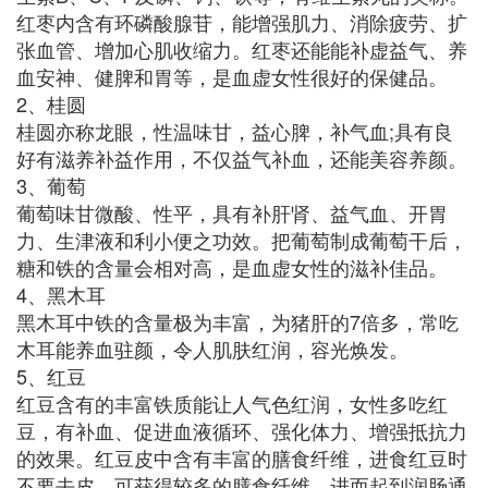
红枣内含有环磷酸腺苷，能增强肌力、消除疲劳、扩
张血管、增加心肌收缩力。红枣还能能补虚益气、养
血安神、健脾和胃等，是血虚女性很好的保健品。
2、桂圆
桂圆亦称龙眼，性温味甘，益心脾，补气血;具有良
好有滋养补益作用，不仅益气补血，还能美容养颜。
3、葡萄
葡萄味甘微酸、性平，具有补肝肾、益气血、开胃
力、生津液和利小便之功效。把葡萄制成葡萄干后，
糖和铁的含量会相对高，是血虚女性的滋补佳品。
4、黑木耳
黑木耳中铁的含量极为丰富，为猪肝的7倍多，常吃
木耳能养血驻颜，令人肌肤红润，容光焕发。
5、红豆
红豆含有的丰富铁质能让人气色红润，女性多吃红
豆，有补血、促进血液循环、强化体力、增强抵抗力
的效果。红豆皮中含有丰富的膳食纤维，进食红豆时
不要去皮，可获得较多的膳食纤维，进而起到润肠通