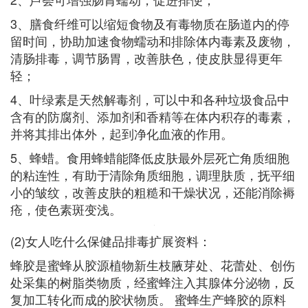
3、膳食纤维可以缩短食物及有毒物质在肠道内的停
留时间，协助加速食物蠕动和排除体内毒素及废物，
清肠排毒，调节肠胃，改善肤色，使皮肤显得更年
轻；
4、叶绿素是天然解毒剂，可以中和各种垃圾食品中
含有的防腐剂、添加剂和香精等在体内积存的毒素，
并将其排出体外，起到净化血液的作用。
5、蜂蜡。食用蜂蜡能降低皮肤最外层死亡角质细胞
的粘连性，有助于清除角质细胞，调理肤质，抚平细
小的皱纹，改善皮肤的粗糙和干燥状况，还能消除褥
疮，使色素斑变浅。
(2)女人吃什么保健品排毒扩展资料：
蜂胶是蜜蜂从胶源植物新生枝腋芽处、花蕾处、创伤
处采集的树脂类物质，经蜜蜂注入其腺体分泌物，反
复加工转化而成的胶状物质。 蜜蜂生产蜂胶的原料