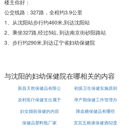
楼主你好：
公交线路：327路，全程约3.9公里
1、从沈阳站步行约460米,到达沈阳站
2、乘坐327路,经过5站, 到达南京街砂阳路站
3、步行约290米,到达辽宁省妇幼保健院
与沈阳的妇幼保健院在哪相关的内容
新昌天然保健品有限公
初级卫生保健实施原则
农村医疗保健支出属于
司
孕产期保健工作管理办
妇女婚前保健的内容
财政支出范围
降血糖保健品有哪些
法
保健品塑料瓶厂家
宜宾五粮液保健酒52度